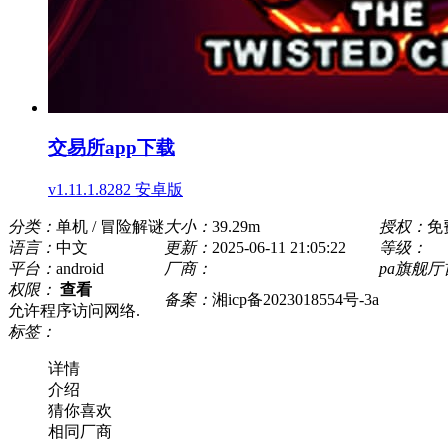
交易所app下载
v1.11.1.8282 安卓版
分类：
单机 / 冒险解谜
大小：
39.29m
授权：
免
语言：
中文
更新：
2025-06-11 21:05:22
等级：
平台：
android
厂商：
pa旗舰
权限：
查看
备案：
湘icp备2023018554号-3a
允许程序访问网络.
标签：
详情
介绍
猜你喜欢
相同厂商