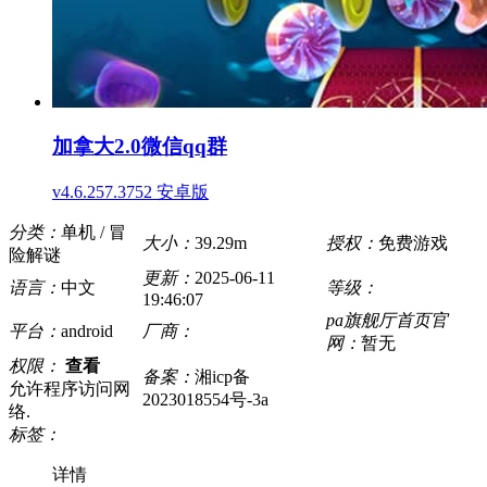
加拿大2.0微信qq群
v4.6.257.3752 安卓版
分类：
单机 / 冒
大小：
39.29m
授权：
免费游戏
险解谜
更新：
2025-06-11
语言：
中文
等级：
19:46:07
pa旗舰厅首页官
平台：
android
厂商：
网：
暂无
权限：
查看
备案：
湘icp备
允许程序访问网
2023018554号-3a
络.
标签：
详情