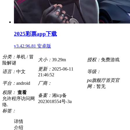
2025彩票app下载
v3.42.96.81 安卓版
分类：
单机 / 冒
大小：
39.29m
授权：
免费游戏
险解谜
更新：
2025-06-11
语言：
中文
等级：
21:46:52
pa旗舰厅首页官
平台：
android
厂商：
网：
暂无
权限：
查看
备案：
湘icp备
允许程序访问网
2023018554号-3a
络.
标签：
详情
介绍