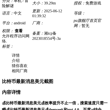
分类：
单机 / 冒
大小：
39.29m
授权：
免费游戏
险解谜
更新：
2025-06-12
语言：
中文
等级：
01:39:32
pa旗舰厅首页官
平台：
android
厂商：
网：
暂无
权限：
查看
备案：
湘icp备
允许程序访问网
2023018554号-3a
络.
标签：
详情
介绍
猜你喜欢
相同厂商
比特币最新消息美元截图
内容详情
💰比特币最新消息美元💰效率提升不止一倍，搜索速度只需一
瞬💰比特币最新消息美元💰deepseek和gpt-4.0、百度ai结合