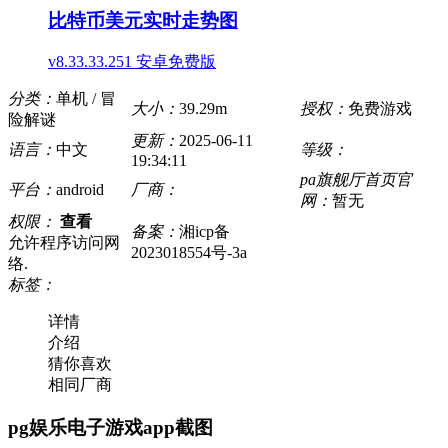
比特币美元实时走势图
v8.33.33.251 安卓免费版
分类：
单机 / 冒
大小：
39.29m
授权：
免费游戏
险解谜
更新：
2025-06-11
语言：
中文
等级：
19:34:11
pa旗舰厅首页官
平台：
android
厂商：
网：
暂无
权限：
查看
备案：
湘icp备
允许程序访问网
2023018554号-3a
络.
标签：
详情
介绍
猜你喜欢
相同厂商
pg娱乐电子游戏app截图