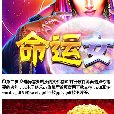
💮第二步:💮选择需要转换的文件格式 打开软件界面选择你需
要的功能，pg电子娱乐pa旗舰厅首页官网下载支持，pdf互转
word，pdf互转excel，pdf互转ppt，pdf转图片等。