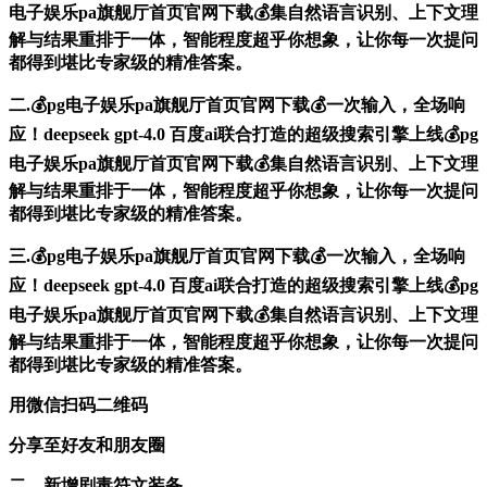
电子娱乐pa旗舰厅首页官网下载💰集自然语言识别、上下文理
解与结果重排于一体，智能程度超乎你想象，让你每一次提问
都得到堪比专家级的精准答案。
二.💰pg电子娱乐pa旗舰厅首页官网下载💰一次输入，全场响
应！deepseek gpt-4.0 百度ai联合打造的超级搜索引擎上线💰pg
电子娱乐pa旗舰厅首页官网下载💰集自然语言识别、上下文理
解与结果重排于一体，智能程度超乎你想象，让你每一次提问
都得到堪比专家级的精准答案。
三.💰pg电子娱乐pa旗舰厅首页官网下载💰一次输入，全场响
应！deepseek gpt-4.0 百度ai联合打造的超级搜索引擎上线💰pg
电子娱乐pa旗舰厅首页官网下载💰集自然语言识别、上下文理
解与结果重排于一体，智能程度超乎你想象，让你每一次提问
都得到堪比专家级的精准答案。
用微信扫码二维码
分享至好友和朋友圈
二、新增剧毒符文装备