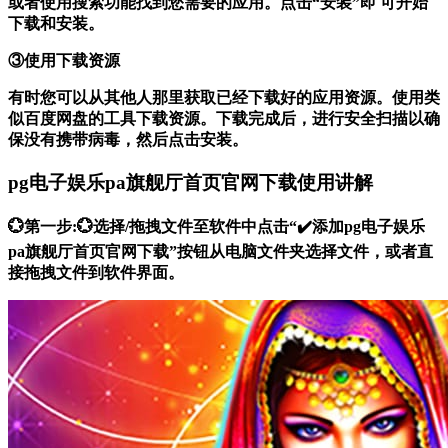
或者使用搜索功能找到您需要的应用。点击“安装”即 可开始
下载和安装。
③使用下载资源
有时您可以从其他人那里获取已经下载好的应用资源。使用类
似百度网盘的工具下载资源。下载完成后，进行安全扫描以确
保没有携带病毒，然后点击安装。
pg电子娱乐pa旗舰厅首页官网下载使用讲解
💮第一步:💮选择/拖拽文件至软件中点击“✔️添加pg电子娱乐
pa旗舰厅首页官网下载”按钮从电脑文件夹选择文件，或者直
接拖拽文件到软件界面。