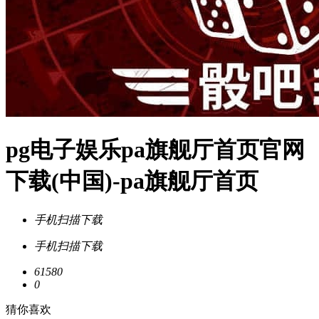
pg电子娱乐pa旗舰厅首页官网
下载(中国)-pa旗舰厅首页
手机扫描下载
手机扫描下载
61580
0
猜你喜欢