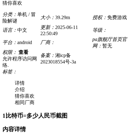
猜你喜欢
分类：
单机 / 冒
大小：
39.29m
授权：
免费游戏
险解谜
更新：
2025-06-11
语言：
中文
等级：
22:50:49
pa旗舰厅首页官
平台：
android
厂商：
网：
暂无
权限：
查看
备案：
湘icp备
允许程序访问网
2023018554号-3a
络.
标签：
详情
介绍
猜你喜欢
相同厂商
1比特币=多少人民币截图
内容详情