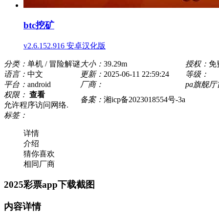
btc挖矿
v2.6.152.916 安卓汉化版
分类：
单机 / 冒险解谜
大小：
39.29m
授权：
免
语言：
中文
更新：
2025-06-11 22:59:24
等级：
平台：
android
厂商：
pa旗舰
权限：
查看
备案：
湘icp备2023018554号-3a
允许程序访问网络.
标签：
详情
介绍
猜你喜欢
相同厂商
2025彩票app下载截图
内容详情