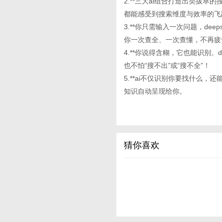
2.**三大ai组合打造出类拔
都能感受到搜索维度与效率的飞
3.**你只需输入一次问题，deep
你一次查全、一次查懂，不再疲
4.**你说得含糊，它也能识别。d
也不怕“搜不出”或“搜不全”！
5.**ai不仅识别你要找什么
知识自动呈现给你。
猜你喜欢