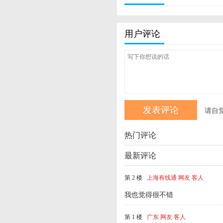
用户评论
请自
热门评论
最新评论
第 2 楼
上海有线通 网友 客人
我也觉得很不错
第 1 楼
广东 网友 客人