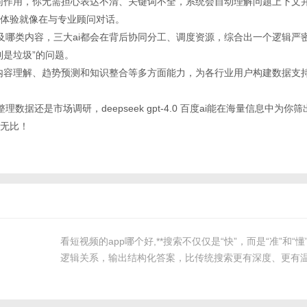
i的协同作用，你无需担心表达不清、关键词不全，系统会自动理解问题上下文
体验就像在与专业顾问对话。
题涉及哪类内容，三大ai都会在背后协同分工、调度资源，综合出一个逻辑严
到是垃圾”的问题。
统涵盖内容理解、趋势预测和知识整合等多方面能力，为各行业用户构建数据支
整理数据还是市场调研，deepseek gpt-4.0 百度ai能在海量信息中为
无比！
看短视频的app哪个好,**搜索不仅仅是“快”，而是“准”和“懂
逻辑关系，输出结构化答案，比传统搜索更有深度、更有