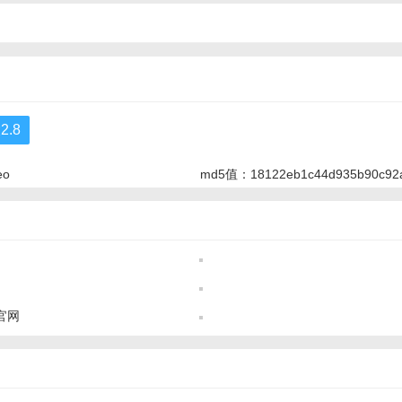
.8
eo
md5值：18122eb1c44d935b90c92
官网