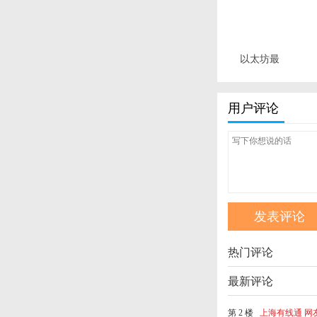
以太坊最
新价格走
势图 最新
用户评论
版
热门评论
最新评论
第 2 楼
上海有线通 网