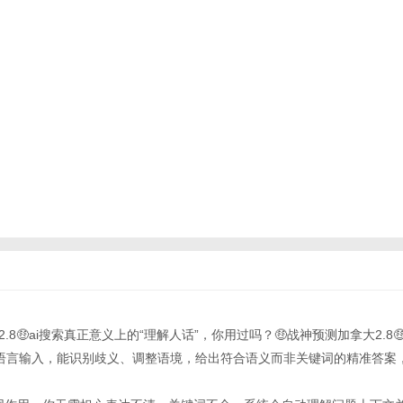
.8🤑ai搜索真正意义上的“理解人话”，你用过吗？🤑战神预测加拿大2.8🤑dee
持自然语言输入，能识别歧义、调整语境，给出符合语义而非关键词的精准答案