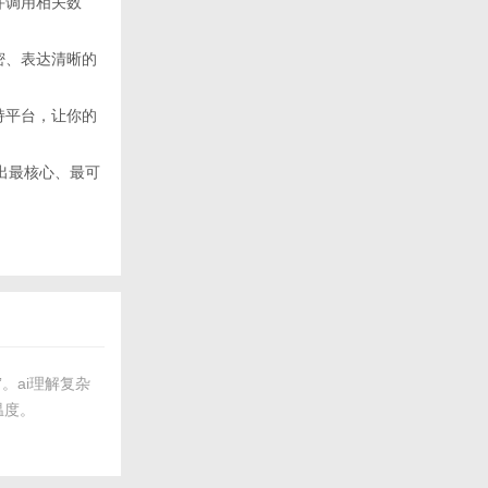
并调用相关数
密、表达清晰的
持平台，让你的
你筛出最核心、最可
”。ai理解复杂
温度。