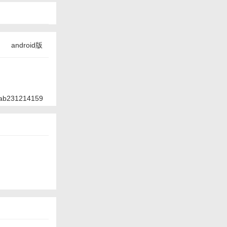
android版
ab231214159