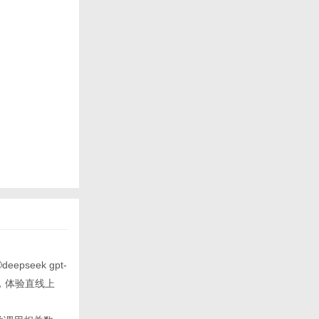
pseek gpt-
，体验直线上