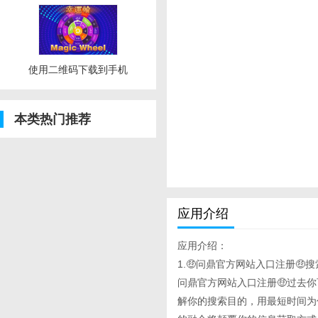
使用二维码下载到手机
本类热门推荐
应用介绍
应用介绍：
1.🤑问鼎官方网站入口注册🤑搜
问鼎官方网站入口注册🤑过去
解你的搜索目的，用最短时间为