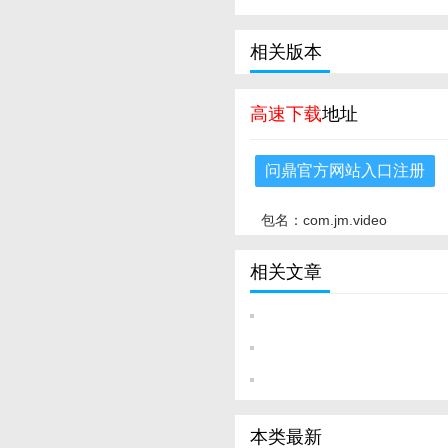
相关版本
高速下载
地址
问鼎官方网站入口注册
包名：com.jm.video
相关文章
本类最新