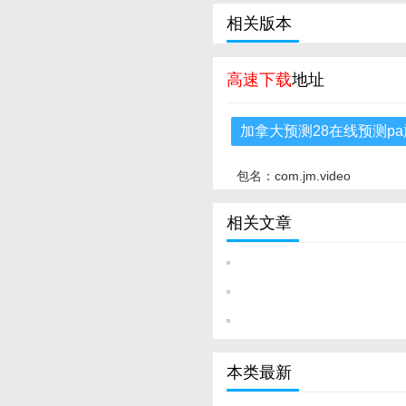
相关版本
高速下载
地址
加拿大预测28在线预测p
包名：com.jm.video
相关文章
本类最新