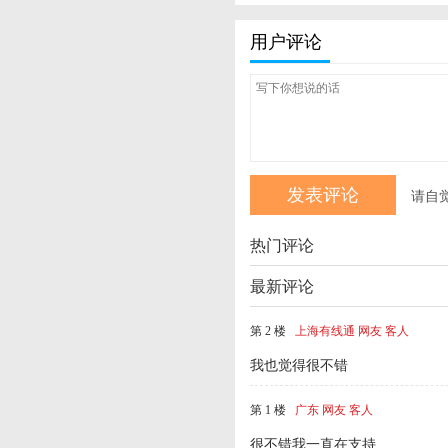
用户评论
请自
热门评论
最新评论
第 2 楼
上海有线通 网友 客人
我也觉得很不错
第 1 楼
广东 网友 客人
很不错我一直在支持