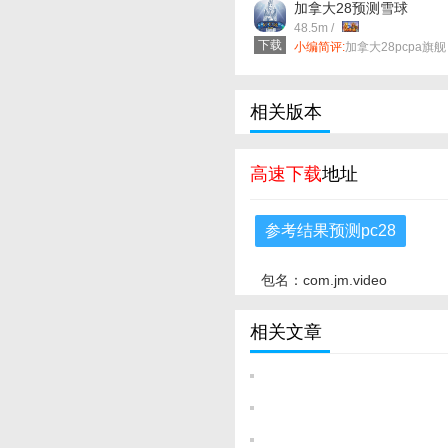
加拿大28预测雪球
v57.0.11 安卓版
48.5m /
下载
小编简评:
加拿大28pcpa旗舰
厅首页官网下载是集合全网
棒的**它不是简单“抓结果”，
而是先判断你的意图，再调
数据、整合答案，为你提供
相关版本
清晰、更可信、更全面的内
容，像专家一样为你答疑解
惑。！
高速下载
地址
参考结果预测pc28
包名：com.jm.video
相关文章