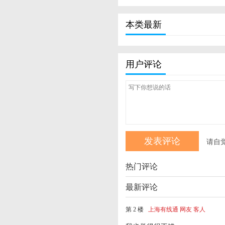
本类最新
用户评论
请自
热门评论
最新评论
第 2 楼
上海有线通 网友 客人