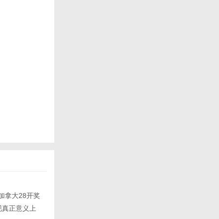
加拿大28开奖
实现真正意义上