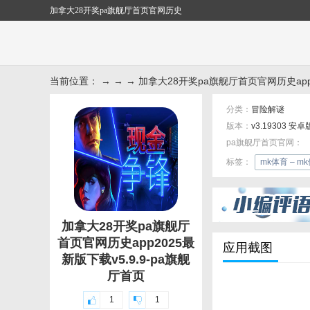
加拿大28开奖pa旗舰厅首页官网历史
当前位置： → → → 加拿大28开奖pa旗舰厅首页官网历史app2
分类：
冒险解谜
版本：
v3.19303 安卓
pa旗舰厅首页官网：
标签：
mk体育 – 
加拿大28开奖pa旗舰厅
首页官网历史app2025最
应用截图
新版下载v5.9.9-pa旗舰
厅首页
1
1