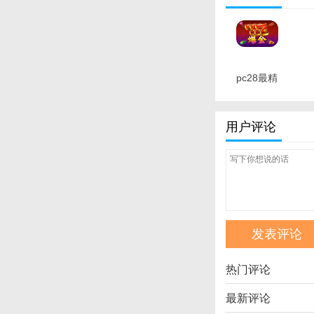
pc28最精
准组合预
测 最新版
用户评论
热门评论
最新评论