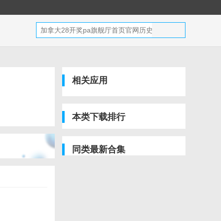
相关应用
本类下载排行
同类最新合集