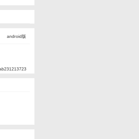
android版
ab231213723