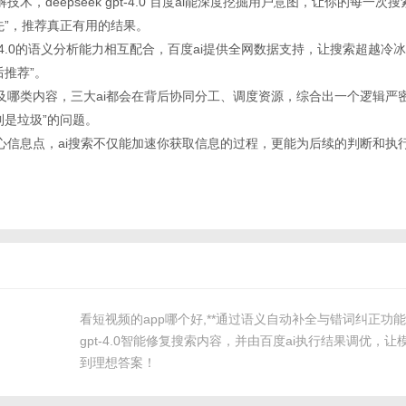
解技术，deepseek gpt-4.0 百度ai能深度挖掘用户意图，让你的每一
先”，推荐真正有用的结果。
k与gpt-4.0的语义分析能力相互配合，百度ai提供全网数据支持，让搜索超越
后推荐”。
题涉及哪类内容，三大ai都会在背后协同分工、调度资源，综合出一个逻辑严
到是垃圾”的问题。
定核心信息点，ai搜索不仅能加速你获取信息的过程，更能为后续的判断和执
看短视频的app哪个好,**通过语义自动补全与错词纠正功能，d
gpt-4.0智能修复搜索内容，并由百度ai执行结果调优，
到理想答案！