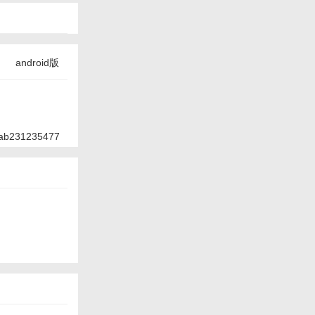
android版
ab231235477