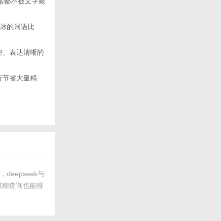
次搜索都不被文字限
冷冰冰的词语比
密、表达清晰的
行节省大量精
eepseek与
让模糊查询也能得