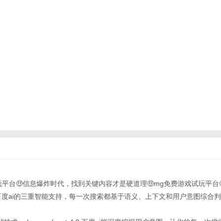
试玩平台🤑信息爆炸时代，找到关键内容才是硬道理🤑mg免费游戏试玩平台
pt-4.0 百度ai的三重智能支持，每一次搜索都基于语义、上下文和用户意图综