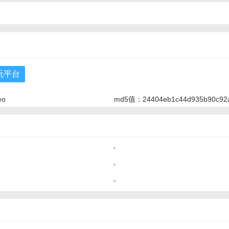
玩平台
eo
md5值：24404eb1c44d935b90c92