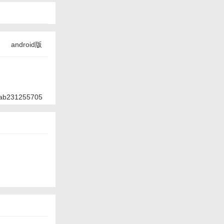
android版
ab231255705