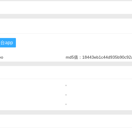
台app
eo
md5值：18443eb1c44d935b90c92