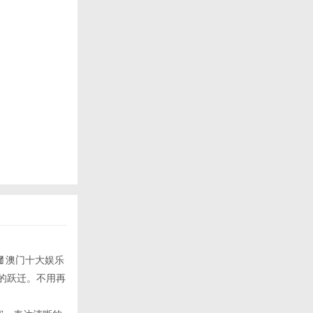
！🧧澳门十大娱乐
识的跃迁。不用再