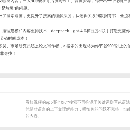
题涉及哪类内容，三大ai都会在背后协同分工、调度资源，综合出一个逻辑严
到是垃圾”的问题。
仅提升了搜索速度，更提升了搜索的理解深度，从逻辑关系到数据背书，全流程
、推理建模和内容重排技术，deepseek、gpt-4.0和百度ai联手打造更
节省时间成本！
线程序员、市场研究员还是论文写作者，ai搜索的出现将为你节省90%以上的
非寻找！
看短视频的app哪个好,**搜索不再拘泥于关键词拼写或语法
凭借对语言的上下文理解能力，哪怕你的问题不完整，也
的内容。