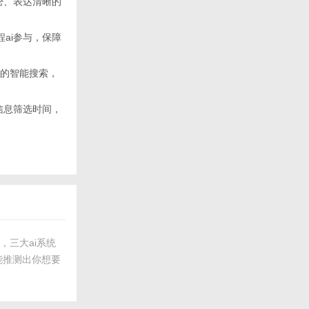
密、表达清晰的
ai参与，保障
懂你的智能搜索，
信息筛选时间，
，三大ai系统
能推测出你想要