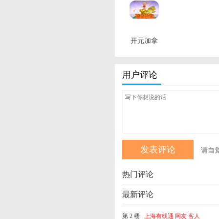
开元加拿
大pc28平
台下载 最
用户评论
新版
请自
热门评论
最新评论
第 2 楼
上海有线通 网友 客人