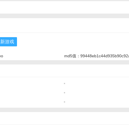
最新游戏
eo
md5值：99448eb1c44d935b90c92