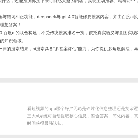
别你要找什么，还能预测你接下来可能感兴趣的内容，实现主动推荐、精确命中
全与错词纠正功能，deepseek与gpt-4.0智能修复搜索内容，并由百度a
理想答案！
k gpt-4.0 百度ai的联合构建，不受传统搜索排名干扰，依托真实语义与意图
的知识领域。
千篇一律的搜索结果，ai搜索具备“多答案评估”能力，为你提供多角度解法，
看短视频的app哪个好,**无论是碎片化信息整理还是复杂
三大ai系统可自动提取核心信息，整合答案、简化内容，
时间获得最强认知。