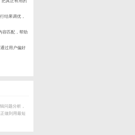
，把真正有用的
i执行结果调优，
实现内容匹配，帮助
再通过用户偏好
逻辑问题分析，
真正做到用最短