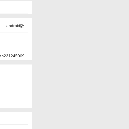
android版
ab231245069