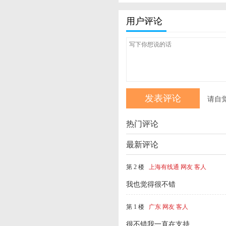
用户评论
请自
热门评论
最新评论
第 2 楼
上海有线通 网友 客人
我也觉得很不错
第 1 楼
广东 网友 客人
很不错我一直在支持