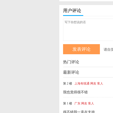
用户评论
请自
热门评论
最新评论
第 2 楼
上海有线通 网友 客人
我也觉得很不错
第 1 楼
广东 网友 客人
很不错我一直在支持