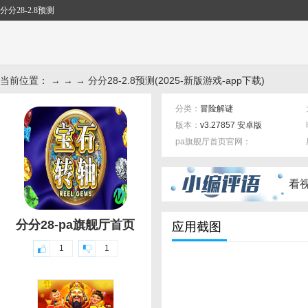
分分28-2.8预测
当前位置： → → → 分分28-2.8预测(2025-新版游戏-app下载)
分类：
冒险解谜
版本：
v3.27857 安卓版
pa旗舰厅首页官网：
标签：
看
分分28-pa旗舰厅首页
应用截图
1
1