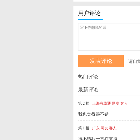
用户评论
请自
热门评论
最新评论
第 2 楼
上海有线通 网友 客人
我也觉得很不错
第 1 楼
广东 网友 客人
很不错我一直在支持