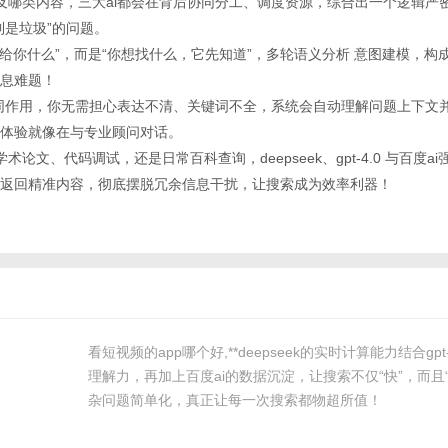
题涉及哪类内容，三大ai都会在背后协同分工、调度资源，综合出一个逻辑严
到是垃圾”的问题。
什么给你什么”，而是“你想找什么，它先知道”，多轮语义分析 意图建模，
息难题！
i的协同作用，你无需担心表达不清、关键词不全，系统会自动理解问题上下文
体验就像在与专业顾问对话。
学术论文、代码调试，还是日常百科查询，deepseek、gpt-4.0 与百度a
返回精准内容，彻底摆脱冗余信息干扰，让搜索成为效率利器！
看短视频的app哪个好,**deepseek的实时计算能力结合gpt
理解力，再加上百度ai的数据沉淀，让搜索不仅“快”，而且
杂问题简单化，真正让每一次搜索都物超所值！