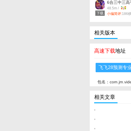
6合三中三高手 
安卓版
48.5m /
下载
小编简评:
186
页官网版是集合
它不是简单“抓
判断你的意图
整合答案，为
相关版本
更可信、更全
家一样为你答
高速下载
地址
飞飞28预测专业
包名：com.jm.vid
相关文章