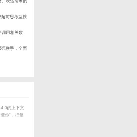
密、表达清晰的
构成超前思考型搜
并调用相关数
i强强联手，全面
-4.0的上下文
“懂你”，把复