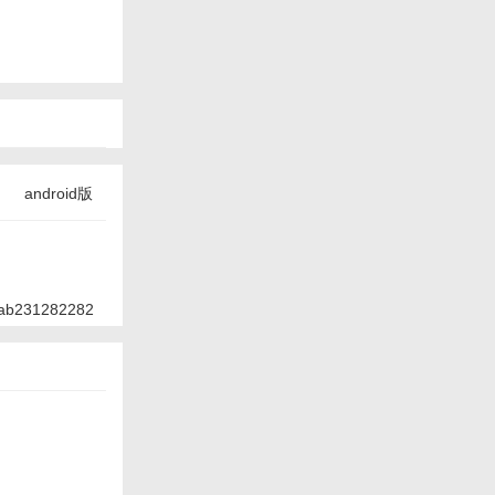
android版
ab231282282