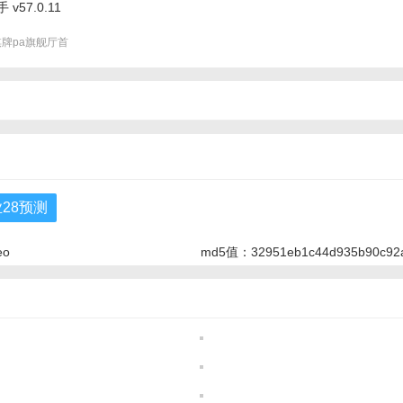
v57.0.11
棋牌pa旗舰厅首
全网最棒的**
结果”，而是先
，再调度数据、
你提供更清晰、
面的内容，像专
疑解惑。！
28预测
eo
md5值：32951eb1c44d935b90c92