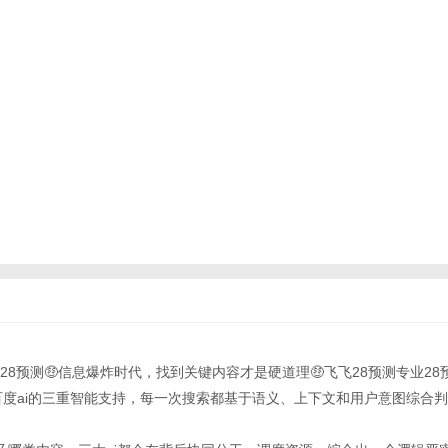
专业28预测🤑信息爆炸时代，找到关键内容才是硬道理🤑飞飞28预测专业28
pt-4.0 百度ai的三重智能支持，每一次搜索都基于语义、上下文和用户意图综