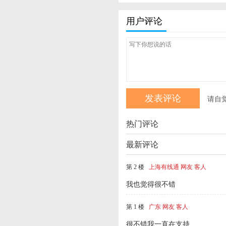
用户评论
请自
热门评论
最新评论
第 2 楼
上海有线通 网友 客人
我也觉得很不错
第 1 楼
广东 网友 客人
很不错我一直在支持