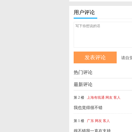
用户评论
请自
热门评论
最新评论
第 2 楼
上海有线通 网友 客人
我也觉得很不错
第 1 楼
广东 网友 客人
很不错我一直在支持