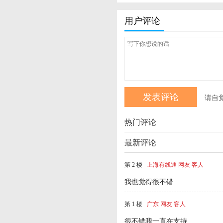
用户评论
请自
热门评论
最新评论
第 2 楼
上海有线通 网友 客人
我也觉得很不错
第 1 楼
广东 网友 客人
很不错我一直在支持