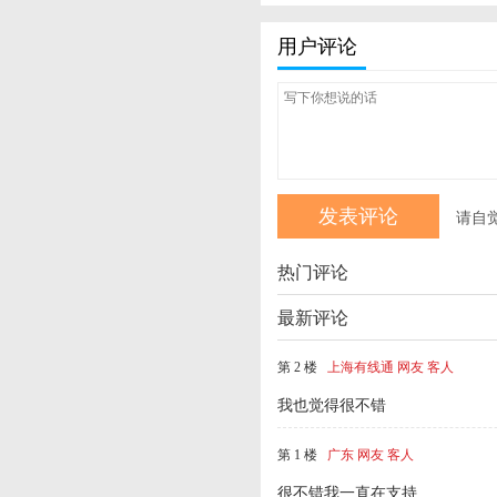
用户评论
请自
热门评论
最新评论
第 2 楼
上海有线通 网友 客人
我也觉得很不错
第 1 楼
广东 网友 客人
很不错我一直在支持