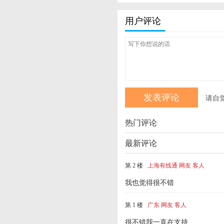
用户评论
请自
热门评论
最新评论
第 2 楼
上海有线通 网友 客人
我也觉得很不错
第 1 楼
广东 网友 客人
很不错我一直在支持