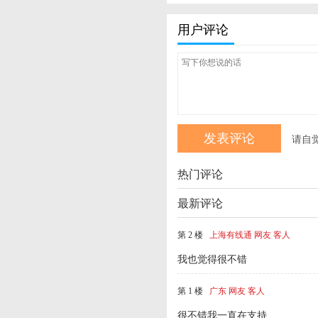
用户评论
请自
热门评论
最新评论
第 2 楼
上海有线通 网友 客人
我也觉得很不错
第 1 楼
广东 网友 客人
很不错我一直在支持