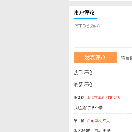
用户评论
请自
热门评论
最新评论
第 2 楼
上海有线通 网友 客人
我也觉得很不错
第 1 楼
广东 网友 客人
很不错我一直在支持