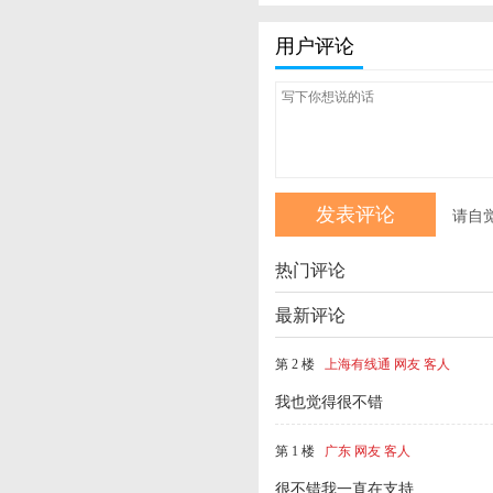
用户评论
请自
热门评论
最新评论
第 2 楼
上海有线通 网友 客人
我也觉得很不错
第 1 楼
广东 网友 客人
很不错我一直在支持