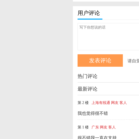
用户评论
请自
热门评论
最新评论
第 2 楼
上海有线通 网友 客人
我也觉得很不错
第 1 楼
广东 网友 客人
很不错我一直在支持