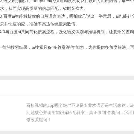
.0的强大语义识别能力、deepseek的快速调度机制及百度ai的知识图谱，每
求，从而实现高质量的信息匹配，省时又省力。
k gpt-4.0 百度ai智能解析你的自然语言表达，哪怕你只说出一半意思，ai也
息并快速响应，准确率高达传统搜索数倍。
k、gpt-4.0与百度ai共同简化搜索流程，强化语义识别与推理机制，让复杂的
千篇一律的搜索结果，ai搜索具备“多答案评估”能力，为你提供多角度解法，
看短视频的app哪个好,**不论是专业术语还是生活表达，a
问题核心并调用知识库匹配答案，真正做到“你提问，它理
修改关键词！