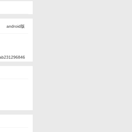
android版
ab231296846