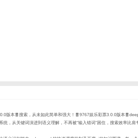
.0.0版本🧧搜索，从未如此简单和强大！🧧9767娱乐彩票3.0.0版本🧧deepsee
索系统，从关键词演进到语义理解，不再被“输入错词”困住，搜索效率比肩