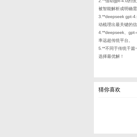
2.**借助gpt-4
被智能解析成明确需
3.**deepsee
动梳理出最关键的信
4.**deepsee
率远超传统平台。
5.**不同于传统
选择最优解！
猜你喜欢