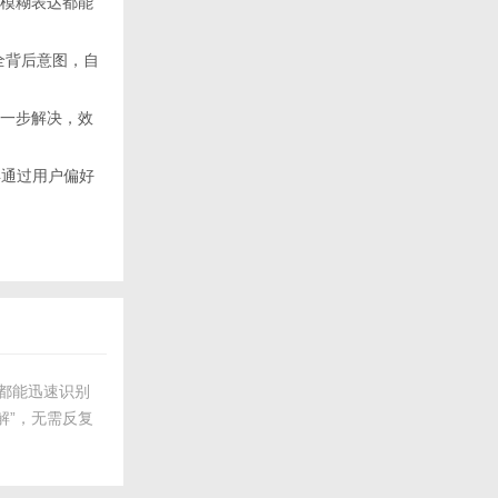
一个模糊表达都能
能补全背后意图，自
查询一步解决，效
再通过用户偏好
i都能迅速识别
解”，无需反复