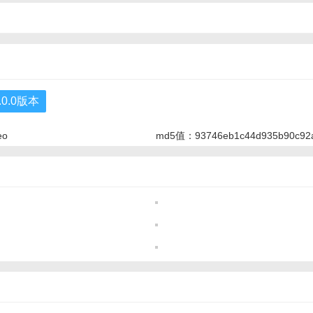
.0.0版本
eo
md5值：93746eb1c44d935b90c92