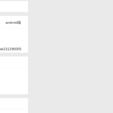
android版
ab231296005