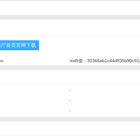
舰厅首页官网下载
eo
md5值：30366eb1c44d935b90c92