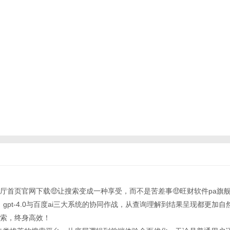
旗舰厅首页官网下载🤑让搜索变成一种享受，而不是苦差事🤑旺财软件pa旗
eek、gpt-4.0与百度ai三大系统的协同作战，从查询理解到结果呈现都更加
索，终身高效！