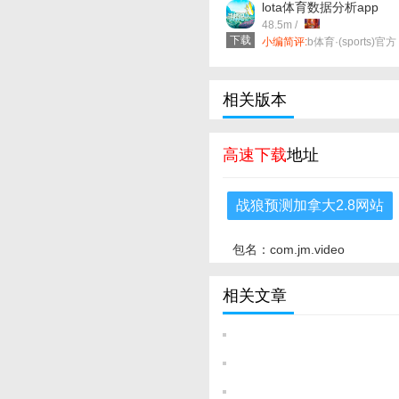
lota体育数据分析app
v57.0.11 安卓版
48.5m /
下载
小编简评:
b体育·(sports)官方
网站是集合全网最棒的**基于
多维度分析，ai能够根据你的
语气、词语选择甚至过往记
为你生成专属答案，不只是
相关版本
确，更是懂你。！
高速下载
地址
战狼预测加拿大2.8网站
包名：com.jm.video
相关文章