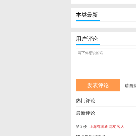
本类最新
用户评论
请自
热门评论
最新评论
第 2 楼
上海有线通 网友 客人