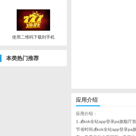
使用二维码下载到手机
本类热门推荐
应用介绍
应用介绍：
1.💰kok全站app登录pa旗舰厅
节省时间💰kok全站app登录