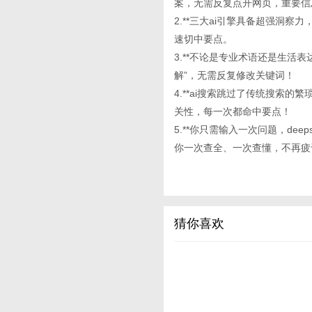
案，无需反复点开网页，重要信
2.**三大ai引擎具备超强洞
速切中要点。
3.**不论是专业术语还是生活
解”，无需反复修改关键词！
4.**ai搜索跳过了传统搜索
关性，每一次都命中要点！
5.**你只需输入一次问题，deep
你一次查全、一次查懂，不再疲
猜你喜欢