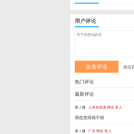
用户评论
请自
热门评论
最新评论
第 2 楼
上海有线通 网友 客人
我也觉得很不错
第 1 楼
广东 网友 客人