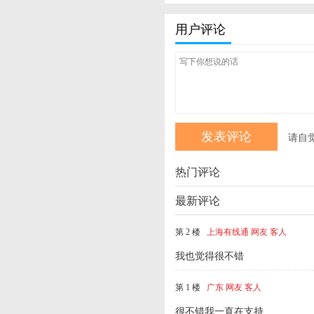
用户评论
请自
热门评论
最新评论
第 2 楼
上海有线通 网友 客人
我也觉得很不错
第 1 楼
广东 网友 客人
很不错我一直在支持