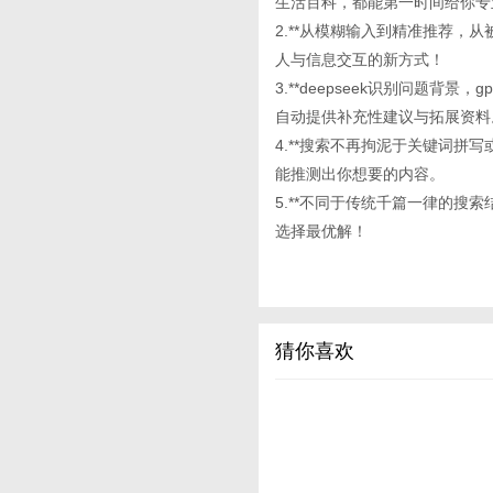
生活百科，都能第一时间给你专
2.**从模糊输入到精准推荐，
人与信息交互的新方式！
3.**deepseek识别问题背
自动提供补充性建议与拓展资料
4.**搜索不再拘泥于关键词拼
能推测出你想要的内容。
5.**不同于传统千篇一律的搜
选择最优解！
猜你喜欢