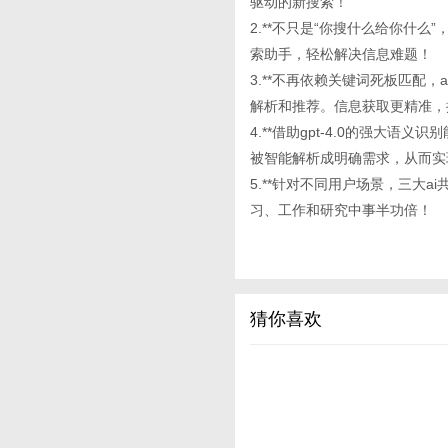
驱动的新搜索！
2.**不只是“你搜什么给你什
索助手，轻松解决信息难题！
3.**不再依赖关键词死板匹配
解析和推荐。信息获取更精准，
4.**借助gpt-4.0的强大语
被智能解析成明确需求，从而实
5.**针对不同用户场景，三大
习、工作和研究中事半功倍！
猜你喜欢