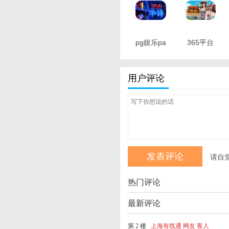
pg娱乐pa
365平台
旗舰厅首
官方版下
页官网下
载 最新版
用户评论
载 最新版
请自
热门评论
最新评论
第 2 楼
上海有线通 网友 客人