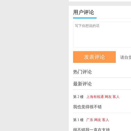
用户评论
请自
热门评论
最新评论
第 2 楼
上海有线通 网友 客人
我也觉得很不错
第 1 楼
广东 网友 客人
很不错我一直在支持