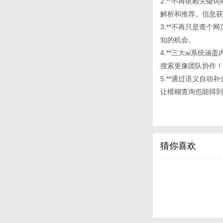
2.**不再依赖关
解析和推荐。信息获
3.**不再只是查
知的机会。
4.**三大ai系
搜索更像团队协作！
5.**通过语义自动补
让模糊查询也能得到
猜你喜欢