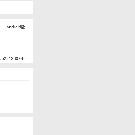
android版
ab231289948