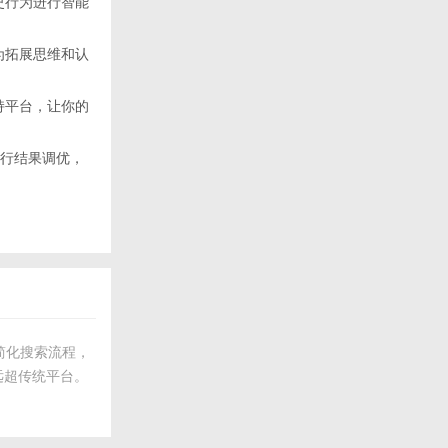
史行为进行智能
为拓展思维和认
持平台，让你的
i执行结果调优，
共同简化搜索流程，
远超传统平台。