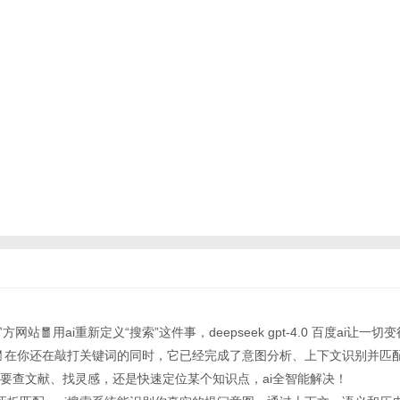
方网站🧧用ai重新定义“搜索”这件事，deepseek gpt-4.0 百度ai让一
🧧在你还在敲打关键词的同时，它已经完成了意图分析、上下文识别并匹
要查文献、找灵感，还是快速定位某个知识点，ai全智能解决！