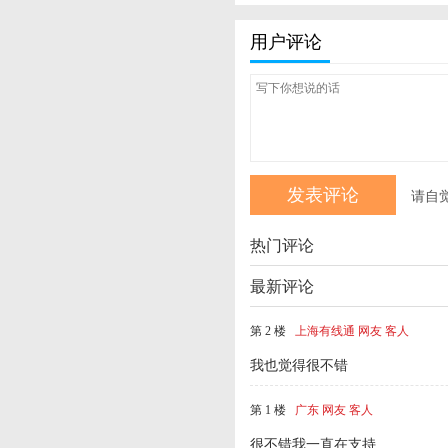
用户评论
请自
热门评论
最新评论
第 2 楼
上海有线通 网友 客人
我也觉得很不错
第 1 楼
广东 网友 客人
很不错我一直在支持