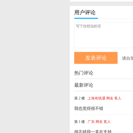
用户评论
请自
热门评论
最新评论
第 2 楼
上海有线通 网友 客人
我也觉得很不错
第 1 楼
广东 网友 客人
很不错我一直在支持