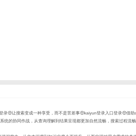
录入口登录🤑让搜索变成一种享受，而不是苦差事🤑kaiyun登录入口登录🤑借助de
度ai三大系统的协同作战，从查询理解到结果呈现都更加自然流畅，搜索过程流