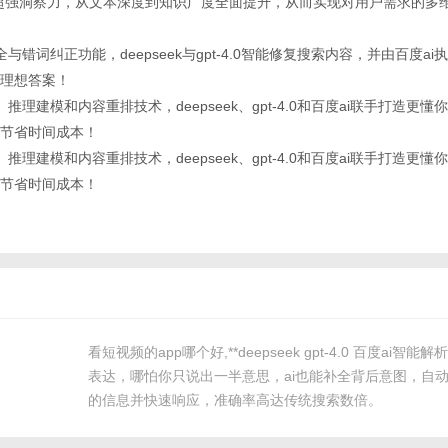
擎具备超强洞察力，从文本深度到知识广度全面提升，从而实现对用户需求的多
全与错词纠正功能，deepseek与gpt-4.0智能修复搜索内容，并由百度a
理想答案！
、推理建模和内容重排技术，deepseek、gpt-4.0和百度ai联手打造更
节省时间成本！
、推理建模和内容重排技术，deepseek、gpt-4.0和百度ai联手打造更
节省时间成本！
看短视频的app哪个好,**deepseek gpt-4.0 百度ai智
表达，哪怕你只说出一半意思，ai也能补全背后意图，自
的信息并快速响应，准确率高达传统搜索数倍。