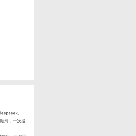
epseek、
畅顺滑，一次搜