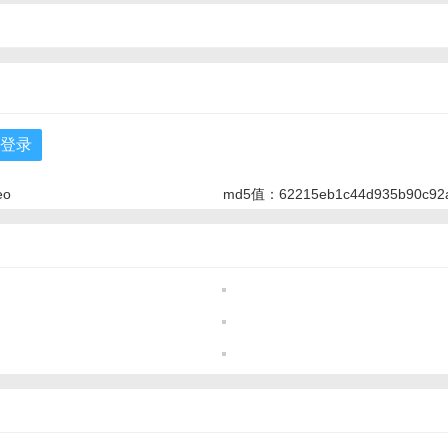
口登录
eo
md5值：62215eb1c44d935b90c92