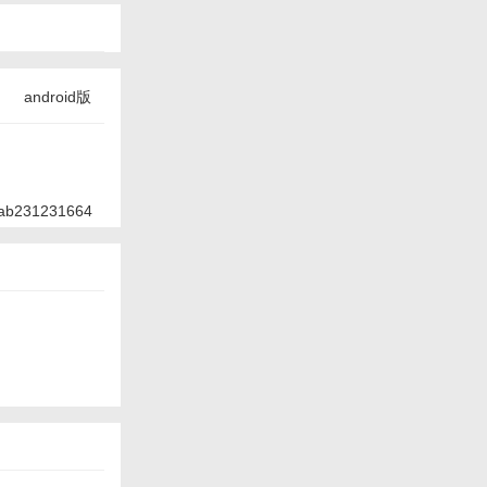
android版
ab231231664