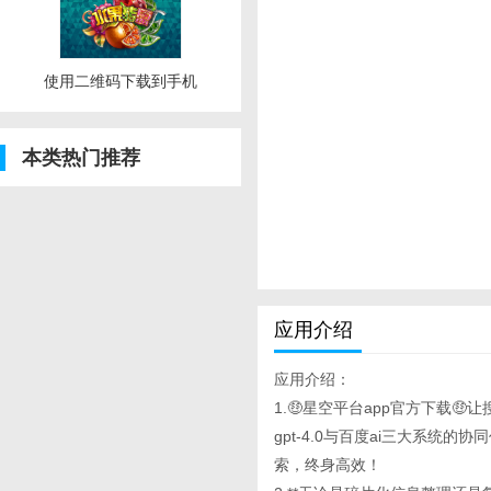
使用二维码下载到手机
本类热门推荐
应用介绍
应用介绍：
1.🤑星空平台app官方下载🤑
gpt-4.0与百度ai三大系
索，终身高效！