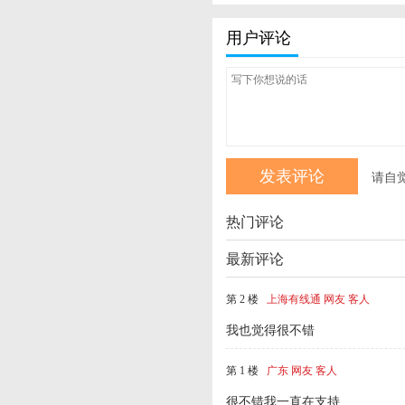
用户评论
请自
热门评论
最新评论
第 2 楼
上海有线通 网友 客人
我也觉得很不错
第 1 楼
广东 网友 客人
很不错我一直在支持