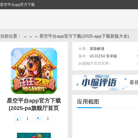
星空平台app官方下载
当前位置： → → → 星空平台app官方下载(2025-app下载新版大全)
分类：
冒险解谜
版本：
v3.31154 安卓版
pa旗舰厅首页官网：
标签：
看
星空平台app官方下载
应用截图
(2025-pa旗舰厅首页
1
1