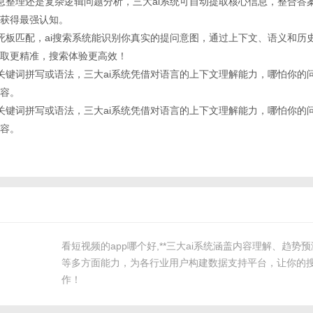
化信息整理还是复杂逻辑问题分析，三大ai系统可自动提取核心信息，整合答
获得最强认知。
键词死板匹配，ai搜索系统能识别你真实的提问意图，通过上下文、语义和历
取更精准，搜索体验更高效！
泥于关键词拼写或语法，三大ai系统凭借对语言的上下文理解能力，哪怕你的
容。
泥于关键词拼写或语法，三大ai系统凭借对语言的上下文理解能力，哪怕你的
容。
看短视频的app哪个好,**三大ai系统涵盖内容理解、趋势
等多方面能力，为各行业用户构建数据支持平台，让你的
作！