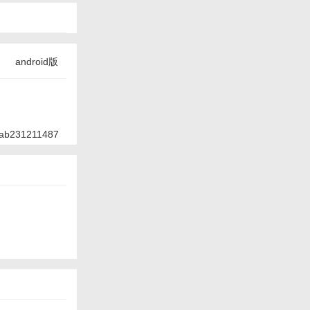
android版
ab231211487