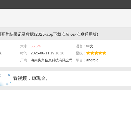
开奖结果记录数据(2025-app下载安装ios-安卓通用版)
大小：
56.6m
语言：
中文
版
时间：
2025-06-11 19:16:26
星级：
厂商：
海南头角信息科技有限公司
平台：
android
看视频，赚现金。