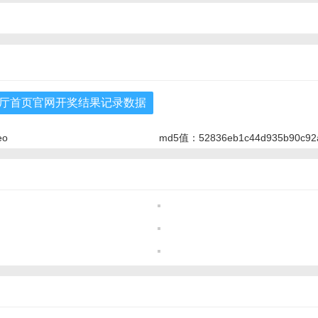
旗舰厅首页官网开奖结果记录数据
eo
md5值：52836eb1c44d935b90c92