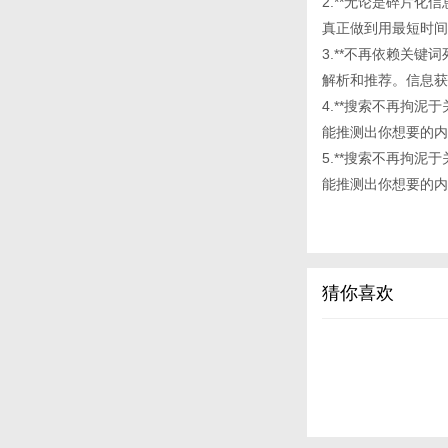
2.**无论是碎片
真正做到用最短时间
3.**不再依赖关
解析和推荐。信息获
4.**搜索不再拘
能推测出你想要的内
5.**搜索不再拘
能推测出你想要的内
猜你喜欢