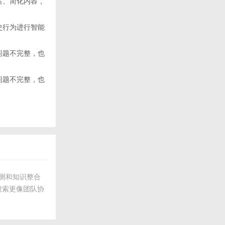
案、简化内容，
史行为进行智能
问题不完整，也
问题不完整，也
预测和知识整合
搜索更像团队协