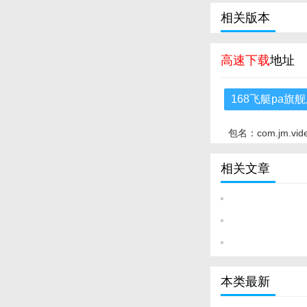
相关版本
高速下载
地址
168飞艇pa
包名：com.jm.vid
相关文章
本类最新