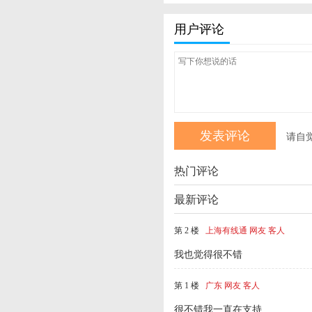
用户评论
请自
热门评论
最新评论
第 2 楼
上海有线通 网友 客人
我也觉得很不错
第 1 楼
广东 网友 客人
很不错我一直在支持