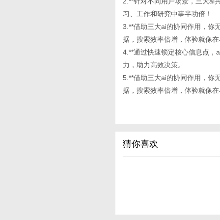
2.**针对不同用户场景，三大
习、工作和研究中事半功倍！
3.**借助三大ai的协同作用
据，搜索效率倍增，体验就像在
4.**通过快速锁定核心信息点
力，助力高效决策。
5.**借助三大ai的协同作用
据，搜索效率倍增，体验就像在
猜你喜欢